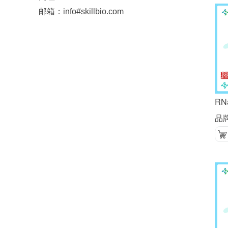
邮箱：info#skillbio.com
RN
品牌